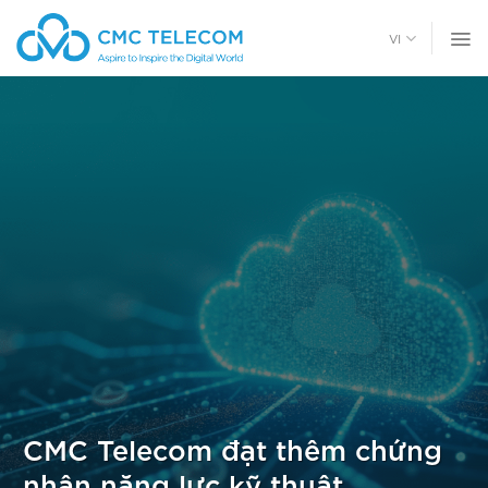
Chuyển
đến
VI
nội
dung
CMC Telecom đạt thêm chứng
nhận năng lực kỹ thuật