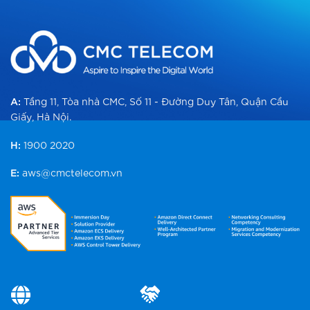
A:
Tầng 11, Tòa nhà CMC, Số 11 - Đường Duy Tân, Quận Cầu
Giấy, Hà Nội.
H:
1900 2020
E:
aws@cmctelecom.vn