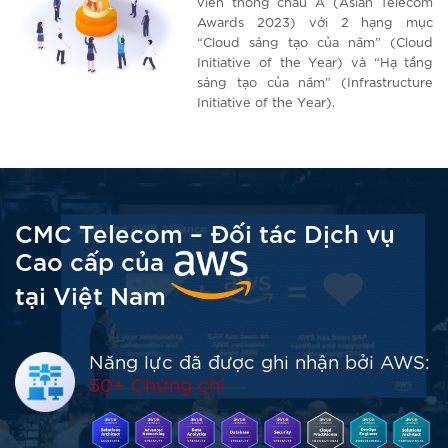
viễn thông châu Á (Asian Telecom
Awards 2023) với 2 hạng mục
“Cloud sáng tạo của năm” (Cloud
Initiative of the Year) và “Hạ tầng
sáng tạo của năm” (Infrastructure
Initiative of the Year).
CMC Telecom – Đối tác Dịch vụ
Cao cấp của
tại Việt Nam
Năng lực đã được ghi nhận bởi AWS:
50+ Chứng chỉ