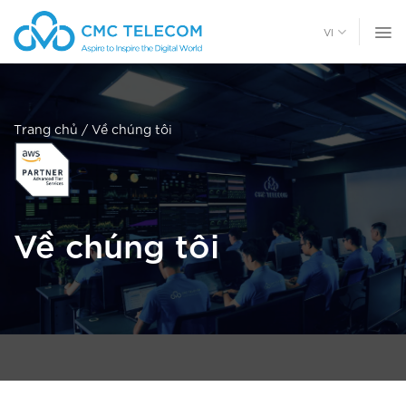
Chuyển
đến
VI
nội
dung
Trang chủ
/
Về chúng tôi
Về chúng tôi