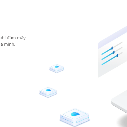
i phí đám mây
a mình.