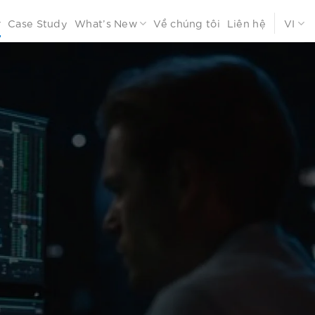
Case Study
What’s New
Về chúng tôi
Liên hệ
VI