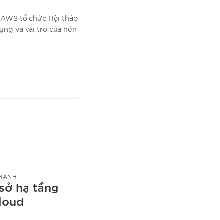
AWS tổ chức Hội thảo
ụng và vai trò của nền
HANH
sở hạ tầng
loud