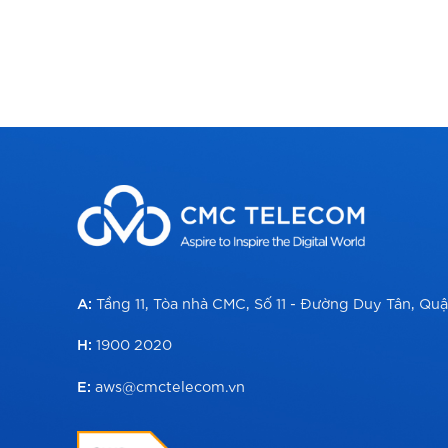
A:
Tầng 11, Tòa nhà CMC, Số 11 - Đường Duy Tân, Quậ
H:
1900 2020
E:
aws@cmctelecom.vn