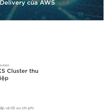
 Delivery của AWS
 HANH
KS Cluster thu
iệp
p và tối ưu chi phí