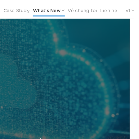
Case Study
What’s New
Về chúng tôi
Liên hệ
VI