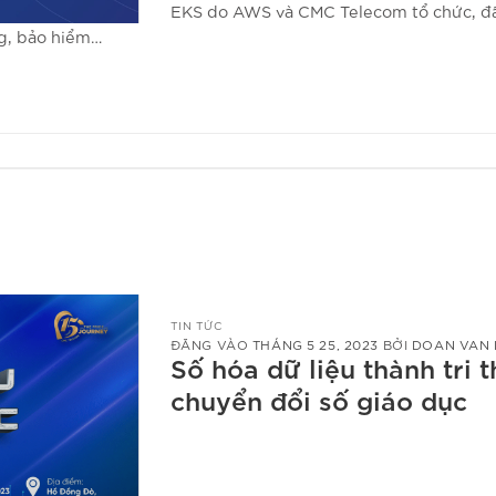
EKS do AWS và CMC Telecom tổ chức, đã
ng, bảo hiểm…
TIN TỨC
ĐĂNG VÀO
THÁNG 5 25, 2023
BỞI
DOAN VAN
Số hóa dữ liệu thành tri 
chuyển đổi số giáo dục