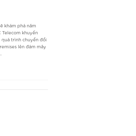
sẽ khám phá năm
C Telecom khuyến
u quá trình chuyển đổi
-Premises lên đám mây
…