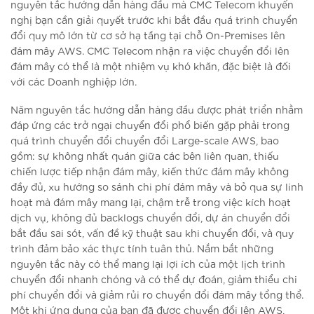
nguyên tắc hướng dẫn hàng đầu mà CMC Telecom khuyến
nghị bạn cần giải quyết trước khi bắt đầu quá trình chuyển
đổi quy mô lớn từ cơ sở hạ tầng tại chỗ On-Premises lên
đám mây AWS. CMC Telecom nhận ra việc chuyển đổi lên
đám mây có thể là một nhiệm vụ khó khăn, đặc biệt là đối
với các Doanh nghiệp lớn.
Năm nguyên tắc hướng dẫn hàng đầu được phát triển nhằm
đáp ứng các trở ngại chuyển đổi phổ biến gặp phải trong
quá trình chuyển đổi chuyển đổi Large-scale AWS, bao
gồm: sự không nhất quán giữa các bên liên quan, thiếu
chiến lược tiếp nhận đám mây, kiến thức đám mây không
đầy đủ, xu hướng so sánh chi phí đám mây và bỏ qua sự linh
hoạt mà đám mây mang lại, chậm trễ trong việc kích hoạt
dịch vụ, không đủ backlogs chuyển đổi, dự án chuyển đổi
bắt đầu sai sót, vấn đề kỹ thuật sau khi chuyển đổi, và quy
trình đảm bảo xác thực tính tuân thủ. Nắm bắt những
nguyên tắc này có thể mang lại lợi ích của một lịch trình
chuyển đổi nhanh chóng và có thể dự đoán, giảm thiểu chi
phí chuyển đổi và giảm rủi ro chuyển đổi đám mây tổng thể.
Một khi ứng dụng của bạn đã được chuyển đổi lên AWS,