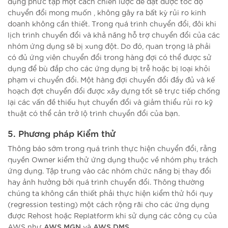
dụng phức tạp một cách chiến lược để đạt được tốc độ
chuyển đổi mong muốn , không gây ra bất kỳ rủi ro kinh
doanh không cần thiết. Trong quá trình chuyển đổi, đôi khi
lịch trình chuyển đổi và khả năng hỗ trợ chuyển đổi của các
nhóm ứng dụng sẽ bị xung đột. Do đó, quan trọng là phải
có đủ ứng viên chuyển đổi trong hàng đợi có thể được sử
dụng để bù đắp cho các ứng dụng bị trễ hoặc bị loại khỏi
phạm vi chuyển đổi. Một hàng đợi chuyển đổi đầy đủ và kế
hoạch đợt chuyển đổi được xây dựng tốt sẽ trực tiếp chống
lại các vấn đề thiếu hụt chuyển đổi và giảm thiểu rủi ro kỹ
thuật có thể cản trở lộ trình chuyển đổi của bạn.
5. Phương pháp Kiểm thử
Thông báo sớm trong quá trình thực hiện chuyển đổi, rằng
quyền Owner kiểm thử ứng dụng thuộc về nhóm phụ trách
ứng dụng. Tập trung vào các nhóm chức năng bị thay đổi
hay ảnh hưởng bởi quá trình chuyển đổi. Thông thường
chúng ta không cần thiết phải thực hiện kiểm thử hồi quy
(regression testing) một cách rộng rãi cho các ứng dụng
được Rehost hoặc Replatform khi sử dụng các công cụ của
AWS MGN
AWS DMS
AWS như
và
.