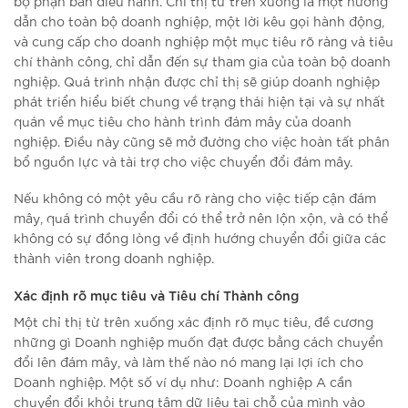
bộ phận ban điều hành. Chỉ thị từ trên xuống là một hướng
dẫn cho toàn bộ doanh nghiệp, một lời kêu gọi hành động,
và cung cấp cho doanh nghiệp một mục tiêu rõ ràng và tiêu
chí thành công, chỉ dẫn đến sự tham gia của toàn bộ doanh
nghiệp. Quá trình nhận được chỉ thị sẽ giúp doanh nghiệp
phát triển hiểu biết chung về trạng thái hiện tại và sự nhất
quán về mục tiêu cho hành trình đám mây của doanh
nghiệp. Điều này cũng sẽ mở đường cho việc hoàn tất phân
bổ nguồn lực và tài trợ cho việc chuyển đổi đám mây.
Nếu không có một yêu cầu rõ ràng cho việc tiếp cận đám
mây, quá trình chuyển đổi có thể trở nên lộn xộn, và có thể
không có sự đồng lòng về định hướng chuyển đổi giữa các
thành viên trong doanh nghiệp.
Xác định rõ mục tiêu và Tiêu chí Thành công
Một chỉ thị từ trên xuống xác định rõ mục tiêu, đề cương
những gì Doanh nghiệp muốn đạt được bằng cách chuyển
đổi lên đám mây, và làm thế nào nó mang lại lợi ích cho
Doanh nghiệp. Một số ví dụ như: Doanh nghiệp A cần
chuyển đổi khỏi trung tâm dữ liệu tại chỗ của mình vào