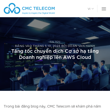
Chuyển
đến
VI
nội
dung
TIN TỨC
ĐĂNG VÀO
THÁNG 5 10, 2023
BỞI
DOAN VAN HANH
Tăng tốc chuyển dịch Cơ sở hạ tầng
Doanh nghiệp lên AWS Cloud
Trong bài đăng blog này, CMC Telecom sẽ khám phá năm