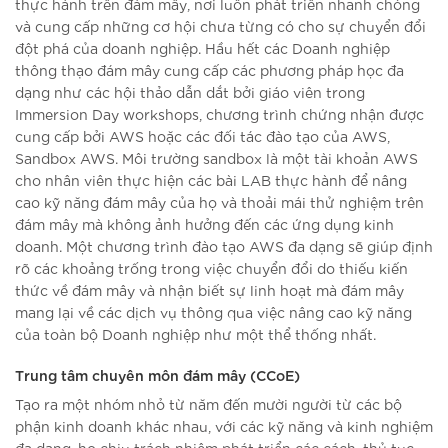
thực hành trên đám mây, nơi luôn phát triển nhanh chóng
và cung cấp những cơ hội chưa từng có cho sự chuyển đổi
đột phá của doanh nghiệp. Hầu hết các Doanh nghiệp
thông thạo đám mây cung cấp các phương pháp học đa
dạng như các hội thảo dẫn dắt bởi giáo viên trong
Immersion Day workshops, chương trình chứng nhận được
cung cấp bởi AWS hoặc các đối tác đào tạo của AWS,
Sandbox AWS. Môi trường sandbox là một tài khoản AWS
cho nhân viên thực hiện các bài LAB thực hành để nâng
cao kỹ năng đám mây của họ và thoải mái thử nghiệm trên
đám mây mà không ảnh hưởng đến các ứng dụng kinh
doanh. Một chương trình đào tạo AWS đa dạng sẽ giúp định
rõ các khoảng trống trong việc chuyển đổi do thiếu kiến
thức về đám mây và nhận biết sự linh hoạt mà đám mây
mang lại về các dịch vụ thông qua việc nâng cao kỹ năng
của toàn bộ Doanh nghiệp như một thể thống nhất.
Trung tâm chuyên môn đám mây (CCoE)
Tạo ra một nhóm nhỏ từ năm đến mười người từ các bộ
phận kinh doanh khác nhau, với các kỹ năng và kinh nghiệm
đa dạng, họ chịu trách nhiệm phát triển các cách, thủ tục