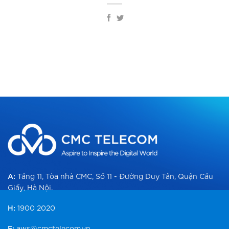
A:
Tầng 11, Tòa nhà CMC, Số 11 - Đường Duy Tân, Quận Cầu
Giấy, Hà Nội.
H:
1900 2020
E:
aws@cmctelecom.vn