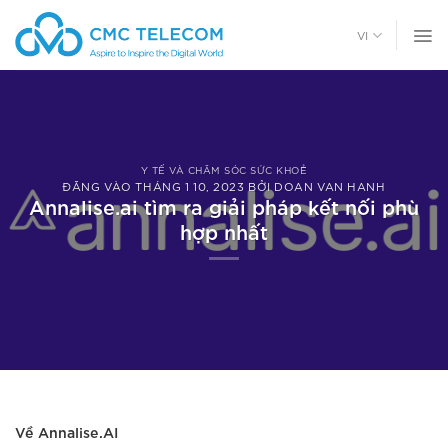
Chuyển
đến
VI
nội
dung
Y TẾ VÀ CHĂM SÓC SỨC KHOẺ
ĐĂNG VÀO
THÁNG 1 10, 2023
BỞI
DOAN VAN HANH
Annalise.ai tìm ra giải pháp kết nối phù
hợp nhất
Về Annalise.AI