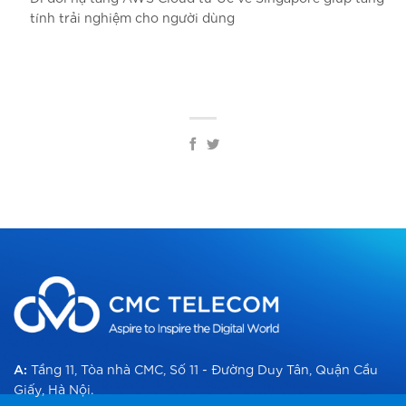
tính trải nghiệm cho người dùng
A:
Tầng 11, Tòa nhà CMC, Số 11 - Đường Duy Tân, Quận Cầu
Giấy, Hà Nội.