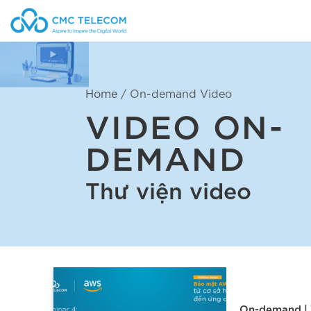
Bỏ
qua
nội
dung
Home
/
On-demand Video
VIDEO ON-
DEMAND
Thư viện video
On-demand | 