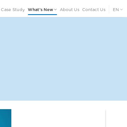
Case Study
What’s New
About Us
Contact Us
EN