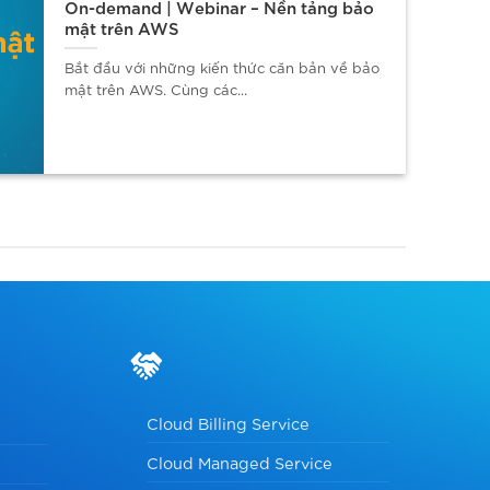
On-demand | Webinar – Nền tảng bảo
mật trên AWS
Bắt đầu với những kiến thức căn bản về bảo
mật trên AWS. Cùng các...
Cloud Billing Service
Cloud Managed Service