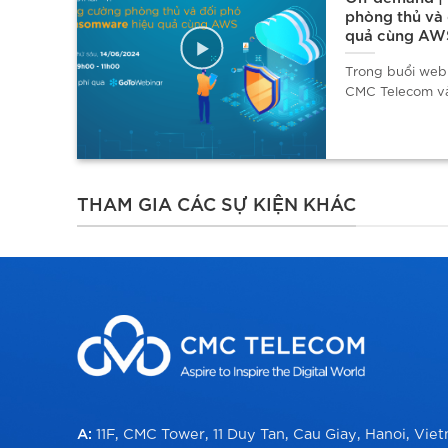
phòng thủ và
WS
quả cùng AW
 gia
Trong buổi webi
CMC Telecom và
THAM GIA CÁC SỰ KIỆN KHÁC
A:
11F, CMC Tower, 11 Duy Tan, Cau Giay, Hanoi, Vie