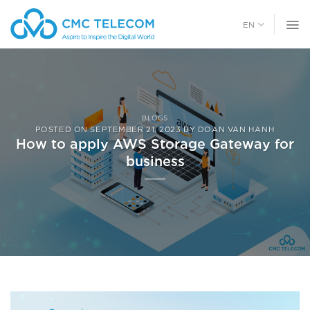
Bỏ
qua
EN
nội
dung
BLOGS
POSTED ON
SEPTEMBER 21, 2023
BY
DOAN VAN HANH
How to apply AWS Storage Gateway for
business