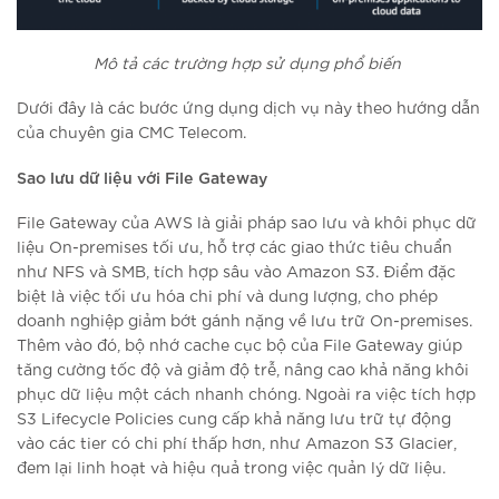
Mô tả các trường hợp sử dụng phổ biến
Dưới đây là các bước ứng dụng dịch vụ này theo hướng dẫn
của chuyên gia CMC Telecom.
Sao lưu dữ liệu với File Gateway
File Gateway của AWS là giải pháp sao lưu và khôi phục dữ
liệu On-premises tối ưu, hỗ trợ các giao thức tiêu chuẩn
như NFS và SMB, tích hợp sâu vào Amazon S3. Điểm đặc
biệt là việc tối ưu hóa chi phí và dung lượng, cho phép
doanh nghiệp giảm bớt gánh nặng về lưu trữ On-premises.
Thêm vào đó, bộ nhớ cache cục bộ của File Gateway giúp
tăng cường tốc độ và giảm độ trễ, nâng cao khả năng khôi
phục dữ liệu một cách nhanh chóng. Ngoài ra việc tích hợp
S3 Lifecycle Policies cung cấp khả năng lưu trữ tự động
vào các tier có chi phí thấp hơn, như Amazon S3 Glacier,
đem lại linh hoạt và hiệu quả trong việc quản lý dữ liệu.