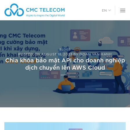
Bỏ
qua
EN
nội
dung
BLOGS
POSTED ON
AUGUST 18, 2023
BY
DOAN VAN HANH
Chìa khóa bảo mật API cho doanh nghiệp
dịch chuyển lên AWS Cloud